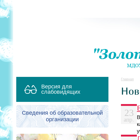
Главная
Версия для
Нов
слабовидящих
23
Сведения об образовательной
В
организации
апр.
к
у