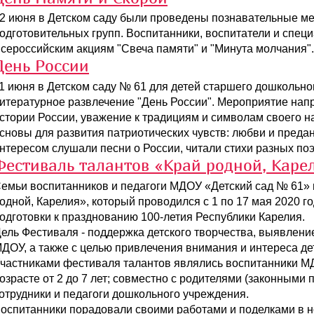
2 июня в Детском саду были проведены познавательные ме
одготовительных групп. Воспитанники, воспитатели и спец
сероссийским акциям "Свеча памяти" и "Минута молчания".
День России
1 июня в Детском саду № 61 для детей старшего дошкольно
итературное развлечение "День России". Мероприятие нап
стории России, уважение к традициям и символам своего 
сновы для развития патриотических чувств: любви и преда
нтересом слушали песни о России, читали стихи разных поэ
Фестиваль талантов «Край родной, Каре
емьи воспитанников и педагоги МДОУ «Детский сад № 61» 
одной, Карелия», который проводился с 1 по 17 мая 2020 го
одготовки к празднованию 100-летия Республики Карелия.
ель Фестиваля - поддержка детского творчества, выявление
ДОУ, а также с целью привлечения внимания и интереса дет
частниками фестиваля талантов являлись воспитанники М
озрасте от 2 до 7 лет; совместно с родителями (законными
отрудники и педагоги дошкольного учреждения.
оспитанники порадовали своими работами и поделками в н