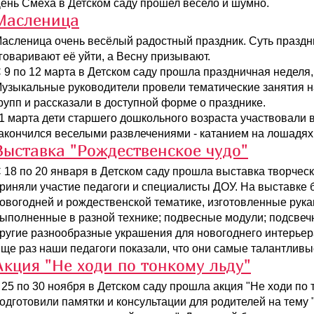
ень Смеха в Детском саду прошел весело и шумно.
Масленица
асленица очень весёлый радостный праздник. Суть праздни
говаривают её уйти, а Весну призывают.
 9 по 12 марта в Детском саду прошла праздничная неделя
узыкальные руководители провели тематические занятия н
рупп и рассказали в доступной форме о празднике.
1 марта дети старшего дошкольного возраста участвовали 
акончился веселыми развлечениями - катанием на лошадях
Выставка "Рождественское чудо"
 18 по 20 января в Детском саду прошла выставка творческ
риняли участие педагоги и специалисты ДОУ. На выставк
овогодней и рождественской тематике, изготовленные рука
ыполненные в разной технике; подвесные модули; подсвечн
ругие разнообразные украшения для новогоднего интерьер
ще раз наши педагоги показали, что они самые талантливые
Акция "Не ходи по тонкому льду"
 25 по 30 ноября в Детском саду прошла акция "Не ходи по 
одготовили памятки и консультации для родителей на тему 