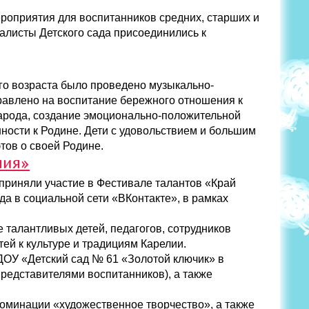
роприятия для воспитанников средних, старших и
иалисты Детского сада присоединились к
го возраста было проведено музыкально-
равлено на воспитание бережного отношения к
народа, создание эмоционально-положительной
нности к Родине. Дети с удовольствием и большим
тов о своей Родине.
лия»
приняли участие в Фестивале талантов «Край
да в социальной сети «ВКонтакте», в рамках
 талантливых детей, педагогов, сотрудников
ей к культуре и традициям Карелии.
ДОУ «Детский сад № 61 «Золотой ключик» в
 представителями воспитанников), а также
оминации «художественное творчество», а также