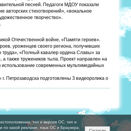
авительной песней. Педагоги МДОУ показали
ние авторских стихотворений», «вокальное
художественное творчество».
.
икой Отечественной войне, «Памяти героев».
роев, уроженцев своего региона, получивших
о труда», «Полный кавалер ордена Славы» за
 а также тружеников тыла. Проект направлен на
з использование современных мультимедийных
. Петрозаводска подготовлены 3 видеоролика о
естоположении; тип и версия ОС; тип и
ли по какой рекламе; язык ОС и Браузера;
Согласен