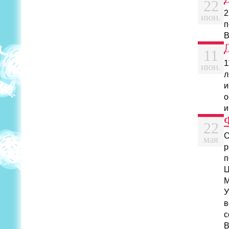
22
2
июн.
п
В
11
1
июн.
л
и
о
и
22
С
мая
р
п
Ц
М
У
в
с
В