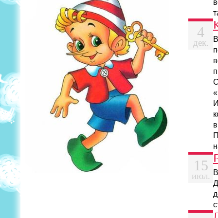
в
т
4
В
дек.
п
в
п
С
«
И
к
в
П
н
15
В
июл.
Д
д
с