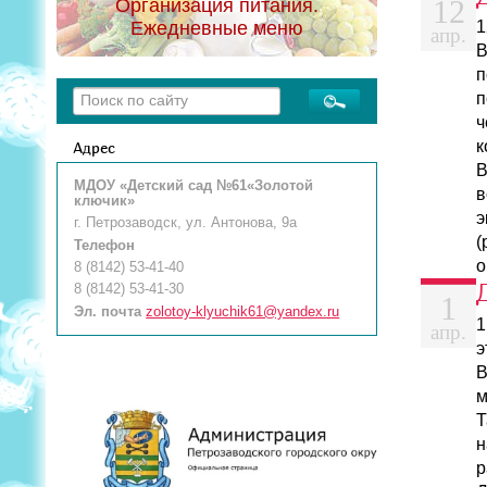
12
Организация питания.
Ежедневные меню
1
апр.
В
п
п
ч
к
Адрес
В
МДОУ «Детский сад №61«Золотой
в
ключик»
э
г. Петрозаводск, ул. Антонова, 9а
(
Телефон
о
8 (8142) 53-41-40
8 (8142) 53-41-30
1
Эл. почта
zolotoy-klyuchik61@yandex.ru
1
апр.
э
В
м
Т
н
р