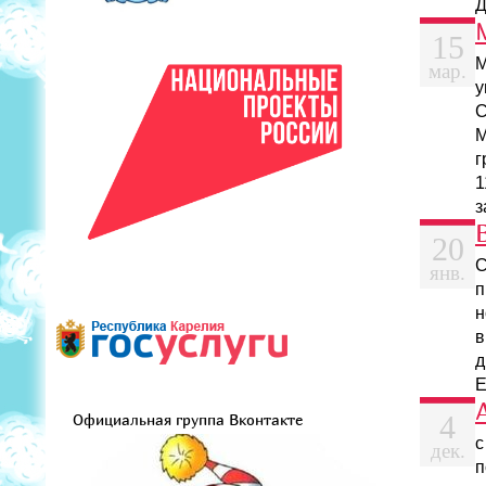
Д
15
М
мар.
у
С
М
г
1
з
20
С
янв.
п
н
в
д
Е
4
Официальная группа Вконтакте
с
дек.
п