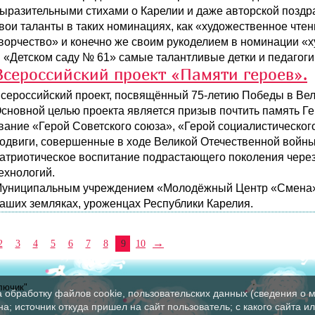
ыразительными стихами о Карелии и даже авторской поздр
вои таланты в таких номинациях, как «художественное чте
ворчество» и конечно же своим рукоделием в номинации «
 «Детском саду № 61» самые талантливые детки и педагоги
Всероссийский проект «Памяти героев».
сероссийский проект, посвящённый 75-летию Победы в Вел
сновной целью проекта является призыв почтить память Ге
вание «Герой Советского союза», «Герой социалистическог
одвиги, совершенные в ходе Великой Отечественной войны,
атриотическое воспитание подрастающего поколения чере
ехнологий.
униципальным учреждением «Молодёжный Центр «Смена» г
аших земляках, уроженцах Республики Карелия.
→
2
3
4
5
6
7
8
9
10
лючик"
а обработку файлов cookie, пользовательских данных (сведения о м
а; источник откуда пришел на сайт пользователь; с какого сайта и