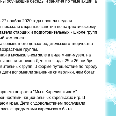
ны обучающие беседы и занятия по теме акции, а
о 27 ноября 2020 года прошла неделя
пп показали открытые занятия по патриотическому
татели старших и подготовительных к школе групп
ый компонент.
а совместного детско-родительского творчества
 возрастные группы.
ая в музыкальном зале в виде мини-музея, на
ы воспитанников Детского сада. 25 и 26 ноября
овительных групп. В форме путешествие по городу
 дети вспомнили значение символики, чем богат
таршего возраста "Мы в Карелии живем".
бенностями национальных карельских игр. В
дном крае. Дети с удовольствием послушали
мились с предметами карельского быта.