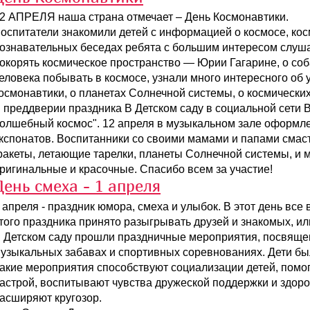
2 АПРЕЛЯ наша страна отмечает – День Космонавтики.
оспитатели знакомили детей с информацией о космосе, кос
ознавательных беседах ребята с большим интересом слуш
окорять космическое пространство — Юрии Гагарине, о соб
еловека побывать в космосе, узнали много интересного об 
осмонавтики, о планетах Солнечной системы, о космических
 преддверии праздника В Детском саду в социальной сети 
олшебный космос". 12 апреля в музыкальном зале оформле
кспонатов. Воспитанники со своими мамами и папами смас
ракеты, летающие тарелки, планеты Солнечной системы, и м
ригинальные и красочные. Спасибо всем за участие!
День смеха - 1 апреля
 апреля - праздник юмора, смеха и улыбок. В этот день вс
того праздника принято разыгрывать друзей и знакомых, ил
 Детском саду прошли праздничные мероприятия, посвященн
узыкальных забавах и спортивных соревнованиях. Дети был
акие мероприятия способствуют социализации детей, пом
астрой, воспитывают чувства дружеской поддержки и здоро
асширяют кругозор.