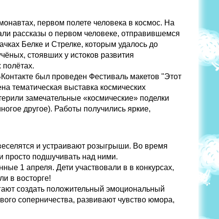
монавтах, первом полете человека в космос. На
али рассказы о первом человеке, отправившемся
ачках Белке и Стрелке, которым удалось до
учёных, стоявших у истоков развития
 полётах.
ВКонтакте был проведен Фестиваль макетов "Этот
на тематическая выставка космических
терили замечательные «космические» поделки
ногое другое). Работы получились яркие,
е веселятся и устраивают розыгрыши. Во время
и просто подшучивать над ними.
ые 1 апреля. Дети участвовали в в конкурсах,
и в восторге!
огают создать положительный эмоциональный
вого соперничества, развивают чувство юмора,