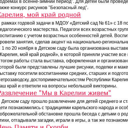
одоемах в осенне-зимний период". Для детей были проведе
акже конкурс рисунков "Безопасный лед".
Карелия, мой край родной
 рамках годовой задачи в МДОУ «Детский сад № 61» с 18 п
едагогического мастерства. Педагоги всех возрастных гру
оспитанию с учетом возрастных особенностей детей. Воспи
ровели занятия, сделав акцент на национально-региональн
 1 по 20 ноября в Детском саду была организована выставк
Карелия, мой край родной», в которой приняли участие все
тогом работы стала выставка, оформленная и организованн
оторой были представлены лучшие рисунки, поделки и макет
ыставку посетили воспитанники средних, старших и подгот
етрозаводску, достопримечательностям Республики Карелия
аш край и ответили на вопросы небольшой викторины.
Развлечение "Мы в Карелии живем"
 Детском саду прошло развлечение для детей среднего и с
ети познакомились с традициями карельского народа и осо
оброжелательной обстановке прошла беседа с детьми о ро
тихи, отгадывали загадки, играли в игры, а так же познако
День Памяти и Скорби